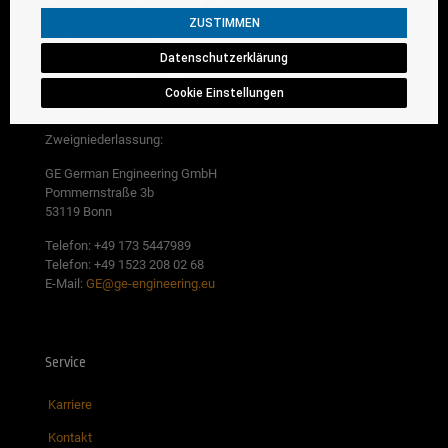
ZUSTIMMEN
Hauptniederlassung:
Datenschutzerklärung
GE German Engineering GmbH
Maarstraße 7
Cookie Einstellungen
50858 Köln
Zweigniederlassung:
GE German Engineering GmbH
Pommernstraße 3b
53119 Bonn
Telefon: +49 173 5447989
Telefon: +49 1523 208 02 68
E-Mail:
GE@ge-engineering.eu
Service
Karriere
Kontakt